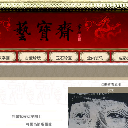
家字画
古董珍玩
玉石珍宝
业内资讯
名家
点击查看原图
贺龙