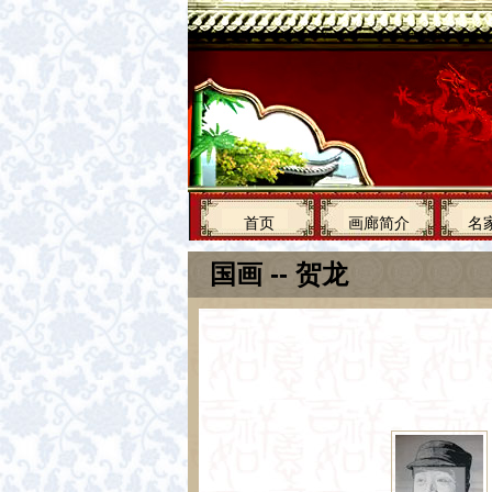
首页
画廊简介
名
国画 -- 贺龙