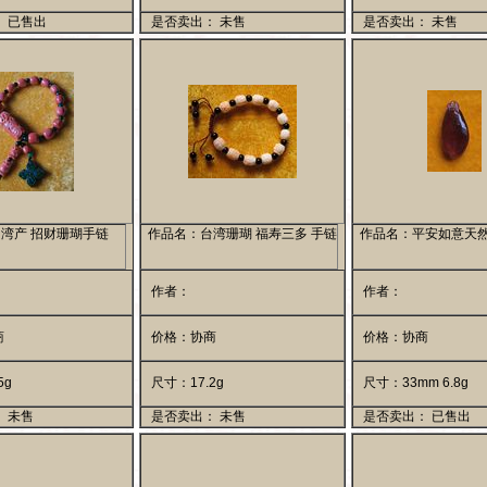
 已售出
是否卖出： 未售
是否卖出： 未售
湾产 招财珊瑚手链
作品名：台湾珊瑚 福寿三多 手链
作品名：平安如意天然
作者：
作者：
商
价格：协商
价格：协商
5g
尺寸：17.2g
尺寸：33mm 6.8g
 未售
是否卖出： 未售
是否卖出： 已售出