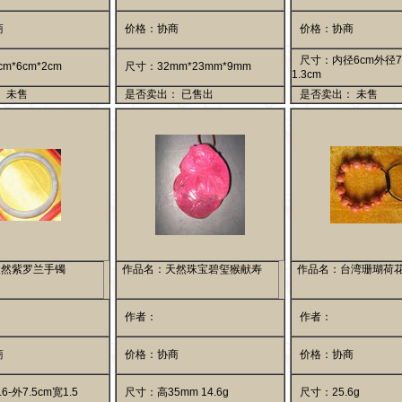
商
价格：协商
价格：协商
尺寸：内径6cm外径7.
m*6cm*2cm
尺寸：32mm*23mm*9mm
1.3cm
 未售
是否卖出： 已售出
是否卖出： 未售
然紫罗兰手镯
作品名：天然珠宝碧玺猴献寿
作品名：台湾珊瑚荷
作者：
作者：
商
价格：协商
价格：协商
-外7.5cm宽1.5
尺寸：高35mm 14.6g
尺寸：25.6g