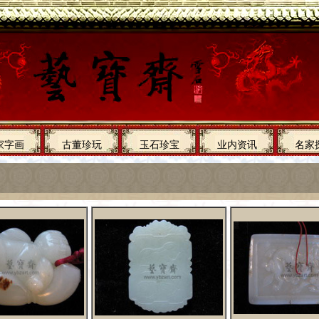
家字画
古董珍玩
玉石珍宝
业内资讯
名家