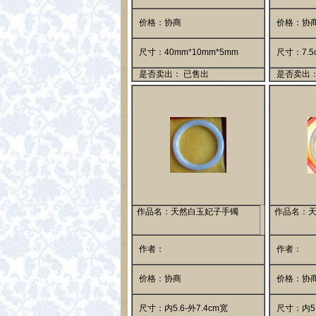
价格：协商
价格：协
尺寸：40mm*10mm*5mm
尺寸：7.5c
是否卖出： 已售出
是否卖出：
作品名：天然白玉妃子手镯
作品名：天
作者：
作者：
价格：协商
价格：协
尺寸：内5.6-外7.4cm宽
尺寸：内5.6