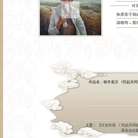
作品名：牧羊老汉 《托起共同
尺
上页：
【仕女吹笛 《 托起共
基金会出版