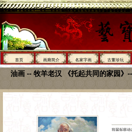
首页
画廊简介
名家字画
古董珍玩
油画 -- 牧羊老汉 《托起共同的家园