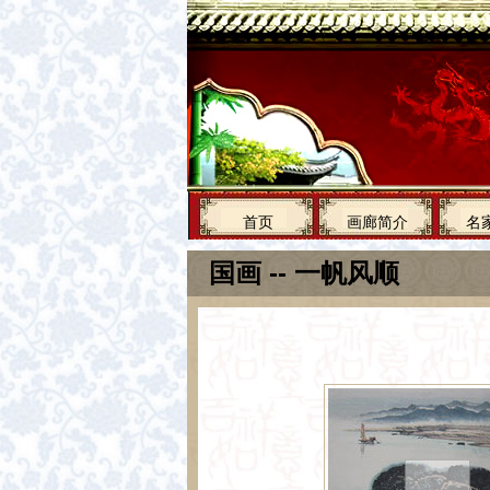
首页
画廊简介
名
国画 -- 一帆风顺