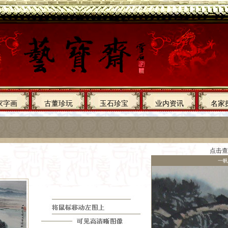
家字画
古董珍玩
玉石珍宝
业内资讯
名家
点击查
一帆