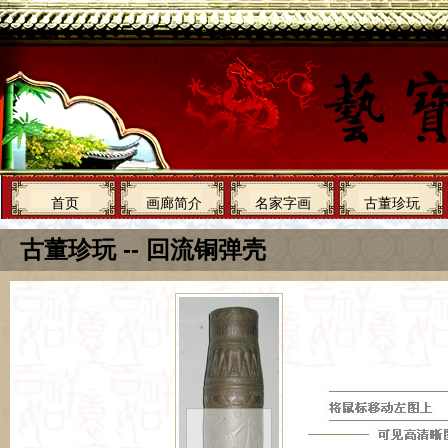
首页
画廊简介
名家字画
古董珍玩
古董珍玩 -- 回流铜弹壳