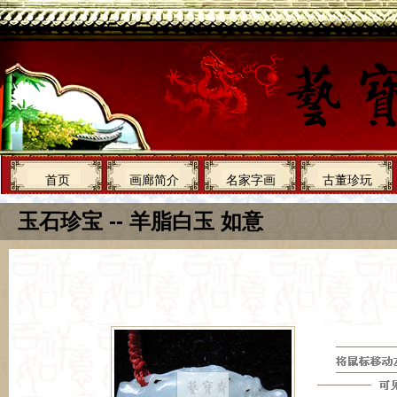
首页
画廊简介
名家字画
古董珍玩
玉石珍宝 -- 羊脂白玉 如意