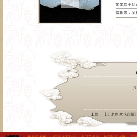
作
尺寸
上页：
【玉 老虎 兰花背面