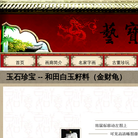
首页
画廊简介
名家字画
古董珍玩
玉石珍宝 -- 和田白玉籽料（金财龟）