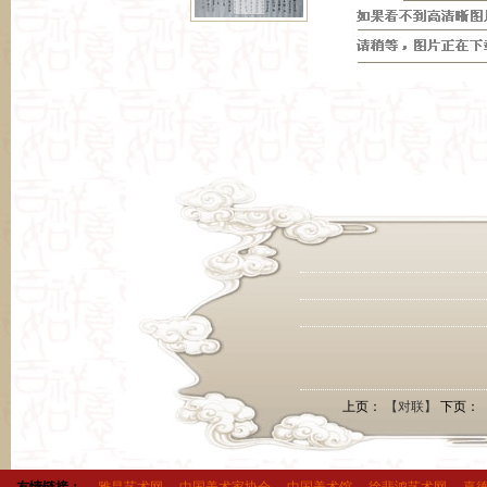
上页：
【对联】
下页：