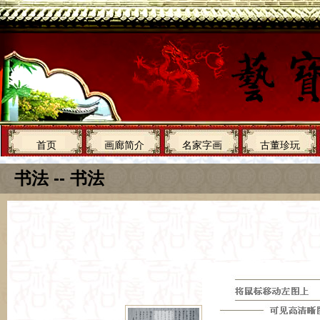
首页
画廊简介
名家字画
古董珍玩
书法 -- 书法